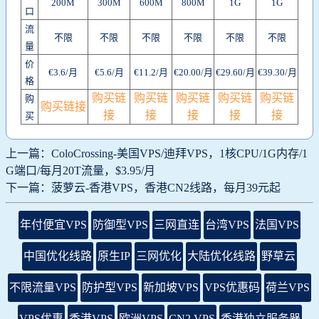
200M
300M
600M
800M
1G
1G
口
流
不限
不限
不限
不限
不限
不限
量
价
€3.6/月
€5.6/月
€11.2/月
€20.00/月
€29.60/月
€39.30/月
格
购买链
购买链
购买链
购买链
购买链
购
购买链接
接
接
接
接
接
买
上一篇：ColoCrossing-美国VPS/迪拜VPS，1核CPU/1G内存/1
G端口/每月20T流量，$3.95/月
下一篇：菠萝云-香港VPS，香港CN2线路，每月39元起
年付便宜VPS
防御型VPS
三网直连
台湾VPS
法国VPS
中国优化线路
原生IP
三网优化
大陆优化线路
野草云
不限流量VPS
防护型VPS
新加坡VPS
VPS优惠码
荷兰VPS
VPS优惠
香港VPS
欧洲VPS
CN2 VPS
香港独立服务器