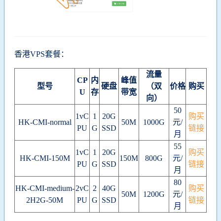
香港VPS套餐：
流量
CP
内
峰值
型号
硬盘
（双
价格
购买
U
存
带宽
向）
50
1vC
1
20G
购买
HK-CMI-normal
50M
1000G
元/
PU
G
SSD
链接
月
55
1vC
1
20G
购买
HK-CMI-150M
150M
800G
元/
PU
G
SSD
链接
月
80
HK-CMI-medium-
2vC
2
40G
购买
50M
1200G
元/
2H2G-50M
PU
G
SSD
链接
月