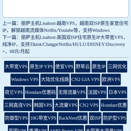
上一篇：丽萨主机Lisahost-越南VPS，越南双ISP原生家宽住宅
IP，解锁越南流媒体Netflix/Youtube等，支持Windows
下一篇：丽萨主机Lisahost-英国双ISP住宅原生IP大带宽VPS，
纯净IP，支持Tiktok/Chatgpt/Netflix/HULU/DISNEY/Discovery
+，68元/月起
大带宽VPS
原生IP VPS
便宜VPS
野草云
原生IP
三网优化
Windows VPS
大陆优化线路
CN2 GIA VPS
欧洲VPS
荷兰VPS
Hostdare优惠码
无限流量VPS
法国VPS
日本VPS
三网直连VPS
韩国VPS
大流量VPS
CN2 VPS
Hostdare优惠
防御型VPS
10G带宽VPS
RackNerd优惠
双ISP
防护型VPS
英国VPS
香港VPS
AMD Ryzen VPS
大带宽大流量VPS