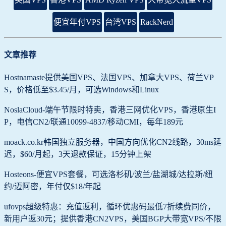
便宜年付VPS
台湾VPS
RackNerd
文章推荐
Hostnamaste提供美国VPS、法国VPS、加拿大VPS、荷兰VP
S，价格低至$3.45/月，可选Windows和Linux
NoslaCloud-端午节限时特卖，香港三网优化VPS，香港原生I
P，电信CN2/联通10099-4837/移动CMI，每年189元
moack.co.kr韩国独立服务器，中国方向优化CN2线路，30ms延
迟，$60/月起，3天退款保证，15分钟上架
Hosteons-便宜VPS套餐，可选洛杉矶/波兰/盐湖城/达拉斯/纽
约/迈阿密，年付仅$18/年起
ufovps超级特惠：充值返利，循环优惠码最低7折续费同价，
新用户返30元；提供香港CN2VPS，美国BGP大带宽VPS/不限