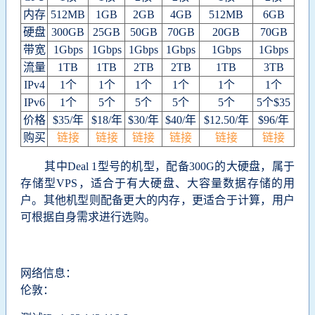
内存
512MB
1GB
2GB
4GB
512MB
6GB
硬盘
300GB
25GB
50GB
70GB
20GB
70GB
带宽
1Gbps
1Gbps
1Gbps
1Gbps
1Gbps
1Gbps
流量
1TB
1TB
2TB
2TB
1TB
3TB
IPv4
1个
1个
1个
1个
1个
1个
IPv6
1个
5个
5个
5个
5个
5个$35
价格
$35/年
$18/年
$30/年
$40/年
$12.50/年
$96/年
购买
链接
链接
链接
链接
链接
链接
其中Deal 1型号的机型，配备300G的大硬盘，属于
存储型VPS，适合于有大硬盘、大容量数据存储的用
户。其他机型则配备更大的内存，更适合于计算，用户
可根据自身需求进行选购。
网络信息：
伦敦：