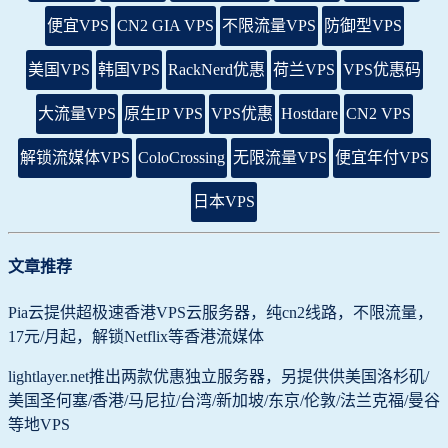
便宜VPS
CN2 GIA VPS
不限流量VPS
防御型VPS
美国VPS
韩国VPS
RackNerd优惠
荷兰VPS
VPS优惠码
大流量VPS
原生IP VPS
VPS优惠
Hostdare
CN2 VPS
解锁流媒体VPS
ColoCrossing
无限流量VPS
便宜年付VPS
日本VPS
文章推荐
Pia云提供超极速香港VPS云服务器，纯cn2线路，不限流量，
17元/月起，解锁Netflix等香港流媒体
lightlayer.net推出两款优惠独立服务器，另提供供美国洛杉矶/
美国圣何塞/香港/马尼拉/台湾/新加坡/东京/伦敦/法兰克福/曼谷
等地VPS