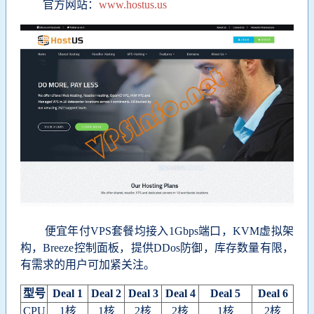
官方网站：
www.hostus.us
便宜年付VPS套餐均接入1Gbps端口，KVM虚拟架
构，Breeze控制面板，提供DDos防御，库存数量有限，
有需求的用户可加紧关注。
型号
Deal 1
Deal 2
Deal 3
Deal 4
Deal 5
Deal 6
CPU
1核
1核
2核
2核
1核
2核