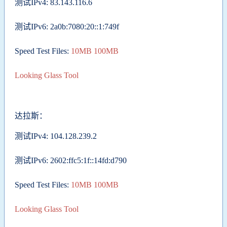
测试IPv4: 83.143.116.6
测试IPv6: 2a0b:7080:20::1:749f
Speed Test Files:
10MB
100MB
Looking Glass Tool
达拉斯：
测试IPv4: 104.128.239.2
测试IPv6: 2602:ffc5:1f::14fd:d790
Speed Test Files:
10MB
100MB
Looking Glass Tool