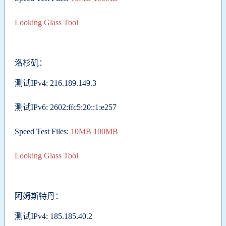
Looking Glass Tool
洛杉矶：
测试IPv4: 216.189.149.3
测试IPv6: 2602:ffc5:20::1:e257
Speed Test Files:
10MB
100MB
Looking Glass Tool
阿姆斯特丹：
测试IPv4: 185.185.40.2