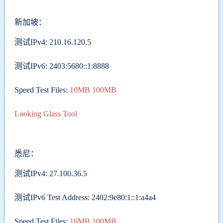
新加坡：
测试IPv4: 210.16.120.5
测试IPv6: 2403:5680::1:8888
Speed Test Files:
10MB
100MB
Looking Glass Tool
悉尼：
测试IPv4: 27.100.36.5
测试IPv6 Test Address: 2402:9e80:1::1:a4a4
Speed Test Files:
10MB
100MB