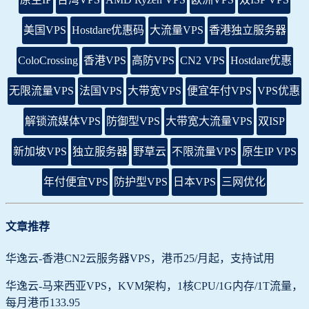
美国VPS
Hostdare优惠码
大流量VPS
香港独立服务器
ColoCrossing
香港VPS
高防VPS
CN2 VPS
Hostdare优惠
无限流量VPS
法国VPS
大带宽VPS
便宜年付VPS
VPS优惠
解锁流媒体VPS
防御型VPS
大带宽大流量VPS
双ISP
新加坡VPS
独立服务器
野草云
不限流量VPS
原生IP VPS
年付便宜VPS
防护型VPS
日本VPS
三网优化
文章推荐
华逸云-香港CN2云服务器VPS，港币25/月起，支持试用
华逸云-马来西亚VPS，KVM架构，1核CPU/1G内存/1T流量，
每月港币133.95