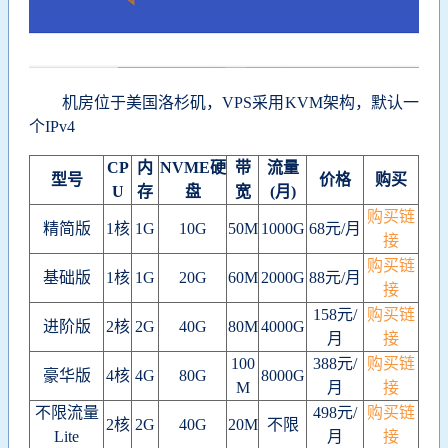
机房位于美国洛杉矶，VPS采用KVM架构，默认一
个IPv4
CP
内
NVME硬
带
流量
型号
价格
购买
U
存
盘
宽
(月)
购买链
精简版
1核
1G
10G
50M
1000G
68元/月
接
购买链
基础版
1核
1G
20G
60M
2000G
88元/月
接
158元/
购买链
进阶版
2核
2G
40G
80M
4000G
月
接
100
388元/
购买链
豪华版
4核
4G
80G
8000G
M
月
接
不限流量
498元/
购买链
2核
2G
40G
20M
不限
Lite
月
接