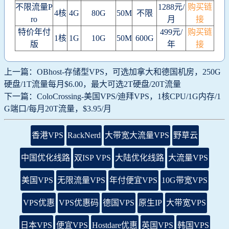
不限流量P
1288元/
购买链
4核
4G
80G
50M
不限
ro
月
接
特价年付
499元/
购买链
1核
1G
10G
50M
600G
版
年
接
上一篇：OBhost-存储型VPS，可选加拿大和德国机房，250G
硬盘/1T流量每月$6.00，最大可选2T硬盘/20T流量
下一篇：ColoCrossing-美国VPS/迪拜VPS，1核CPU/1G内存/1
G端口/每月20T流量，$3.95/月
香港VPS
RackNerd
大带宽大流量VPS
野草云
中国优化线路
双ISP VPS
大陆优化线路
大流量VPS
美国VPS
无限流量VPS
年付便宜VPS
10G带宽VPS
VPS优惠
VPS优惠码
德国VPS
原生IP
大带宽VPS
日本VPS
便宜VPS
Hostdare优惠
英国VPS
韩国VPS