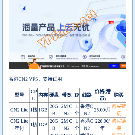
香港CN2 VPS，
支持试用
CP
价格(港
型号
内存
硬盘
带宽
IP
线路
购买
U
币)
20G
2M C
1
香港C
购买链
CN2 Lite
1核
1GB
25.00/月
B
N2
个
N2
接
CN2 Lite
20G
2M C
1
香港C
228.00/
购买链
1核
1GB
年付
B
N2
个
N2
年
接