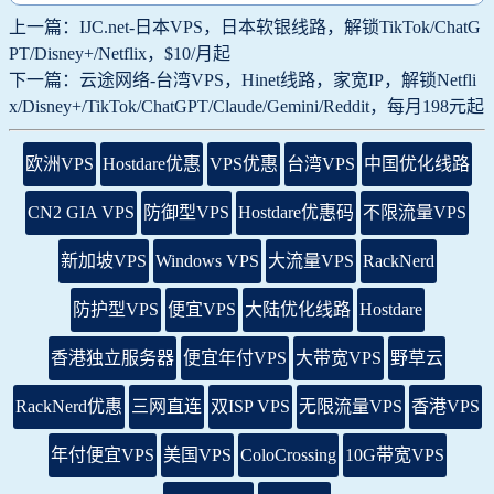
上一篇：IJC.net-日本VPS，日本软银线路，解锁TikTok/ChatG
PT/Disney+/Netflix，$10/月起
下一篇：云途网络-台湾VPS，Hinet线路，家宽IP，解锁Netfli
x/Disney+/TikTok/ChatGPT/Claude/Gemini/Reddit，每月198元起
欧洲VPS
Hostdare优惠
VPS优惠
台湾VPS
中国优化线路
CN2 GIA VPS
防御型VPS
Hostdare优惠码
不限流量VPS
新加坡VPS
Windows VPS
大流量VPS
RackNerd
防护型VPS
便宜VPS
大陆优化线路
Hostdare
香港独立服务器
便宜年付VPS
大带宽VPS
野草云
RackNerd优惠
三网直连
双ISP VPS
无限流量VPS
香港VPS
年付便宜VPS
美国VPS
ColoCrossing
10G带宽VPS