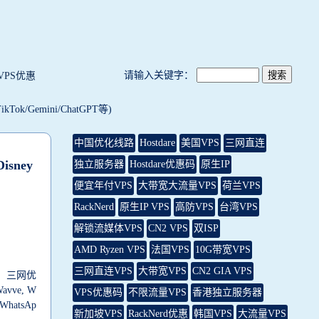
请输入关键字：
VPS优惠
k/Gemini/ChatGPT等)
中国优化线路
Hostdare
美国VPS
三网直连
sney
独立服务器
Hostdare优惠码
原生IP
便宜年付VPS
大带宽大流量VPS
荷兰VPS
RackNerd
原生IP VPS
高防VPS
台湾VPS
解锁流媒体VPS
CN2 VPS
双ISP
AMD Ryzen VPS
法国VPS
10G带宽VPS
三网直连VPS
大带宽VPS
CN2 GIA VPS
S，三网优
vve, W
VPS优惠码
不限流量VPS
香港独立服务器
，WhatsAp
新加坡VPS
RackNerd优惠
韩国VPS
大流量VPS