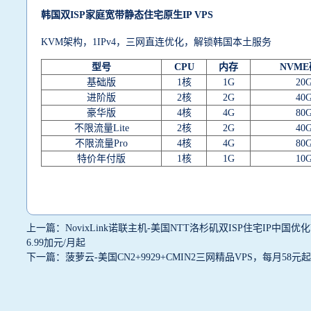
韩国双ISP家庭宽带静态住宅原生IP VPS
KVM架构，1IPv4，三网直连优化，解锁韩国本土服务
型号
CPU
内存
NVM
基础版
1核
1G
20
进阶版
2核
2G
40
豪华版
4核
4G
80
不限流量Lite
2核
2G
40
不限流量Pro
4核
4G
80
特价年付版
1核
1G
10
上一篇：NovixLink诺联主机-美国NTT洛杉矶双ISP住宅IP中国优化VPS，解
6.99加元/月起
下一篇：菠萝云-美国CN2+9929+CMIN2三网精品VPS，每月58元起