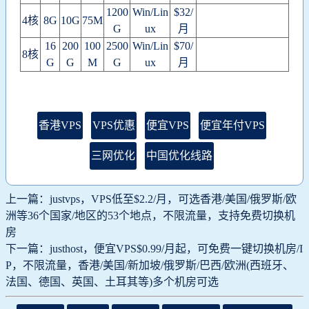
1200
Win/Lin
$32/
4核
8G
10G
75M
G
ux
月
16
200
100
2500
Win/Lin
$70/
8核
G
G
M
G
ux
月
香港VPS
VPS优惠
便宜VPS
便宜年付VPS
三网优化
中国优化线路
上一篇：justvps，VPS低至$2.2/月，可选香港/美国/俄罗斯/欧
洲等36个国家/地区的53个地点，不限流量，支持免费切换机
房
下一篇：justhost，便宜VPS$0.99/月起，可免费一键切换机房/I
P，不限流量，香港/美国/新加坡/俄罗斯/巴西/欧洲(西班牙、
法国、德国、英国、土耳其等)多个机房可选