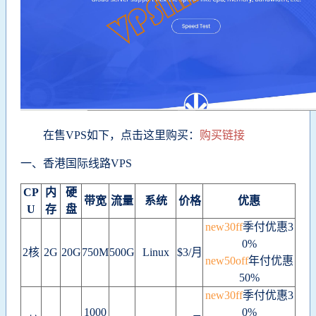
在售VPS如下，点击这里购买：
购买链接
一、香港国际线路VPS
CP
内
硬
带宽
流量
系统
价格
优惠
U
存
盘
new30ff
季付优惠3
0%
2核
2G
20G
750M
500G
Linux
$3/月
new50off
年付优惠
50%
new30ff
季付优惠3
1000
0%