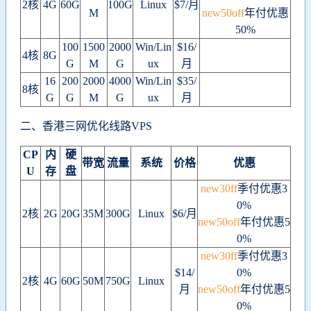
2核
4G
60G
100G
Linux
$7/月
M
new50off
年付优惠
50%
100
1500
2000
Win/Lin
$16/
4核
8G
G
M
G
ux
月
16
200
2000
4000
Win/Lin
$35/
8核
G
G
M
G
ux
月
二、香港三网优化线路VPS
CP
内
硬
带宽
流量
系统
价格
优惠
U
存
盘
new30ff
季付优惠3
0%
2核
2G
20G
35M
300G
Linux
$6/月
new50off
年付优惠5
0%
new30ff
季付优惠3
$14/
0%
2核
4G
60G
50M
750G
Linux
月
new50off
年付优惠5
0%