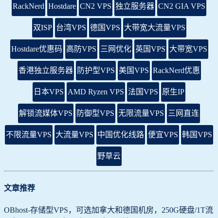
RackNerd
Hostdare
CN2 VPS
独立服务器
CN2 GIA VPS
双ISP
台湾VPS
德国VPS
大带宽大流量VPS
Hostdare优惠码
高防VPS
三网优化
英国VPS
大带宽VPS
香港独立服务器
防护型VPS
美国VPS
RackNerd优惠
日本VPS
AMD Ryzen VPS
法国VPS
原生IP
解锁流媒体VPS
防御型VPS
无限流量VPS
三网直连
不限流量VPS
大流量VPS
中国优化线路
便宜VPS
韩国VPS
野草云
文章推荐
OBhost-存储型VPS，可选加拿大和德国机房，250G硬盘/1T流