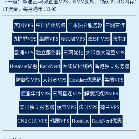
下一篇：华逸云-马来西亚VPS，KVM架构，1核CPU/1G内存/
1T流量，每月港币133.95
英国VPS
中国优化线路
日本独立服务器
三网直连
防护型VPS
高防VPS
新加坡VPS
双ISP VPS
原生IP
欧洲VPS
独立服务器
三网优化
大带宽大流量VPS
Hostdare优惠
RackNerd
大陆优化线路
香港独立服务器
防御型VPS
大带宽VPS
Hostdare优惠码
美国VPS
便宜年付VPS
三网直连VPS
解锁流媒体VPS
美国独立服务器
便宜VPS
法国VPS
荷兰VPS
CN2 GIA VPS
韩国VPS
Hostdare
RackNerd优惠