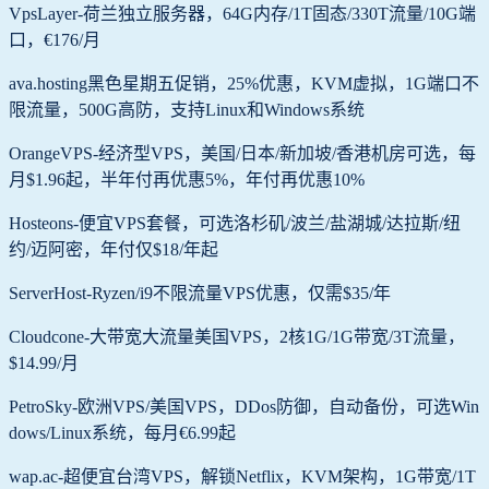
VpsLayer-荷兰独立服务器，64G内存/1T固态/330T流量/10G端
口，€176/月
ava.hosting黑色星期五促销，25%优惠，KVM虚拟，1G端口不
限流量，500G高防，支持Linux和Windows系统
OrangeVPS-经济型VPS，美国/日本/新加坡/香港机房可选，每
月$1.96起，半年付再优惠5%，年付再优惠10%
Hosteons-便宜VPS套餐，可选洛杉矶/波兰/盐湖城/达拉斯/纽
约/迈阿密，年付仅$18/年起
ServerHost-Ryzen/i9不限流量VPS优惠，仅需$35/年
Cloudcone-大带宽大流量美国VPS，2核1G/1G带宽/3T流量，
$14.99/月
PetroSky-欧洲VPS/美国VPS，DDos防御，自动备份，可选Win
dows/Linux系统，每月€6.99起
wap.ac-超便宜台湾VPS，解锁Netflix，KVM架构，1G带宽/1T