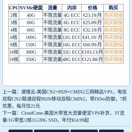
CPU
NVMe硬盘
流量
内存
价格
购买
2核
40G
不限流量
4G ECC
€23.19/月
购买链接
3核
60G
不限流量
6G ECC
€25.89/月
购买链接
4核
60G
不限流量
8G ECC
€32.19/月
购买链接
6核
100G
不限流量
12G ECC
€41.19/ 月
购买链接
8核
150G
不限流量
16G ECC
€60.99/月
购买链接
16核
300G
不限流量
32G ECC
€103.13/月
购买链接
18核
350G
不限流量
48G ECC
€121.88/月
购买链接
上一篇：速维云-美国CN2+9929+CMIN2三网精品VPS，电信
双程CN2/联通双程9929/移动双程CMIN2，带DDos防御，7折
优惠，每月仅21元
下一篇：CloudCone-美国大带宽大流量便宜VPS补货，3T流
量/1G带宽/2核1G/20G SSD，年付$14.99起