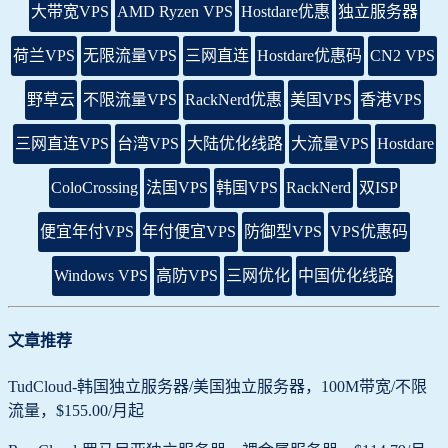
大带宽VPS
AMD Ryzen VPS
Hostdare优惠
独立服务器
荷兰VPS
无限流量VPS
三网直连
Hostdare优惠码
CN2 VPS
野草云
不限流量VPS
RackNerd优惠
美国VPS
香港VPS
三网直连VPS
台湾VPS
大陆优化线路
大流量VPS
Hostdare
ColoCrossing
法国VPS
韩国VPS
RackNerd
双ISP
便宜年付VPS
年付便宜VPS
防御型VPS
VPS优惠码
Windows VPS
高防VPS
三网优化
中国优化线路
文章推荐
TudCloud-韩国独立服务器/美国独立服务器，100M带宽/不限
流量，$155.00/月起