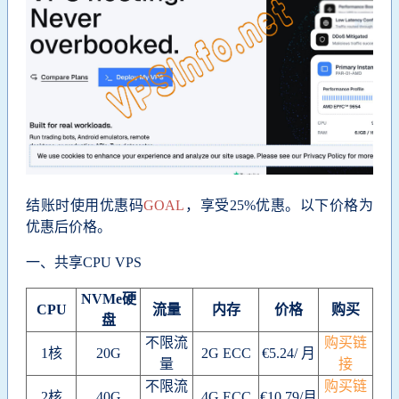
结账时使用优惠码
GOAL
，享受25%优惠。以下价格为
优惠后价格。
一、共享CPU VPS
NVMe硬
CPU
流量
内存
价格
购买
盘
不限流
购买链
1核
20G
2G ECC
€5.24/ 月
量
接
不限流
购买链
2核
40G
4G ECC
€10.79/月