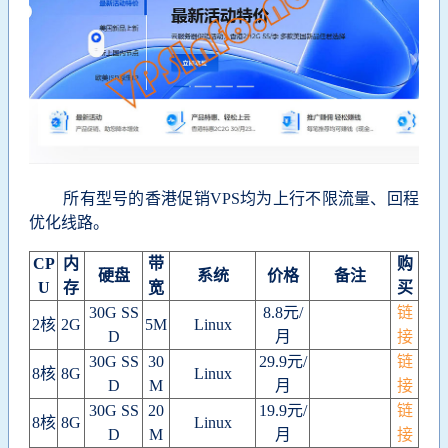
所有型号的香港促销VPS均为上行不限流量、回程
优化线路。
CP
内
带
购
硬盘
系统
价格
备注
U
存
宽
买
30G SS
8.8元/
链
2核
2G
5M
Linux
D
月
接
30G SS
30
29.9元/
链
8核
8G
Linux
D
M
月
接
30G SS
20
19.9元/
链
8核
8G
Linux
D
M
月
接