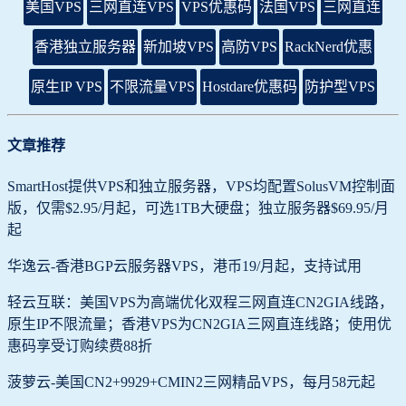
美国VPS
三网直连VPS
VPS优惠码
法国VPS
三网直连
香港独立服务器
新加坡VPS
高防VPS
RackNerd优惠
原生IP VPS
不限流量VPS
Hostdare优惠码
防护型VPS
文章推荐
SmartHost提供VPS和独立服务器，VPS均配置SolusVM控制面
版，仅需$2.95/月起，可选1TB大硬盘；独立服务器$69.95/月
起
华逸云-香港BGP云服务器VPS，港币19/月起，支持试用
轻云互联：美国VPS为高端优化双程三网直连CN2GIA线路，
原生IP不限流量；香港VPS为CN2GIA三网直连线路；使用优
惠码享受订购续费88折
菠萝云-美国CN2+9929+CMIN2三网精品VPS，每月58元起