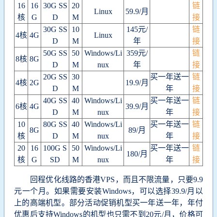
16
16
30G SS
20
链
Linux
59.9/月
核
G
D
M
接
30G SS
10
145元/
链
4核
4G
Linux
D
M
年
接
50G SS
50
Windows/Li
359元/
链
8核
8G
D
M
nux
年
接
20G SS
30
买一年送一
链
4核
2G
19.9/月
D
M
年
接
40G SS
40
Windows/Li
买一年送一
链
6核
4G
39.9/月
D
M
nux
年
接
10
80G SS
40
Windows/Li
买一年送一
链
8G
89/月
核
D
M
nux
年
接
20
16
100G S
50
Windows/Li
买一年送一
链
180/月
核
G
SD
M
nux
年
接
回程优化线路的香港VPS，而且不限流量，只要9.9
元一个月。如果需要安装Windows，可以选择39.9/月以
上的高端机型。部分活动促销机型买一年送一年，年付
优惠后支持Windows的机型也只需不到20元/月，价格可