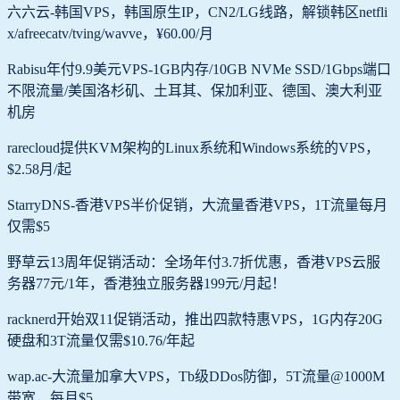
六六云-韩国VPS，韩国原生IP，CN2/LG线路，解锁韩区netfli
x/afreecatv/tving/wavve，¥60.00/月
Rabisu年付9.9美元VPS-1GB内存/10GB NVMe SSD/1Gbps端口
不限流量/美国洛杉矶、土耳其、保加利亚、德国、澳大利亚
机房
rarecloud提供KVM架构的Linux系统和Windows系统的VPS，
$2.58月/起
StarryDNS-香港VPS半价促销，大流量香港VPS，1T流量每月
仅需$5
野草云13周年促销活动：全场年付3.7折优惠，香港VPS云服
务器77元/1年，香港独立服务器199元/月起！
racknerd开始双11促销活动，推出四款特惠VPS，1G内存20G
硬盘和3T流量仅需$10.76/年起
wap.ac-大流量加拿大VPS，Tb级DDos防御，5T流量@1000M
带宽，每月$5