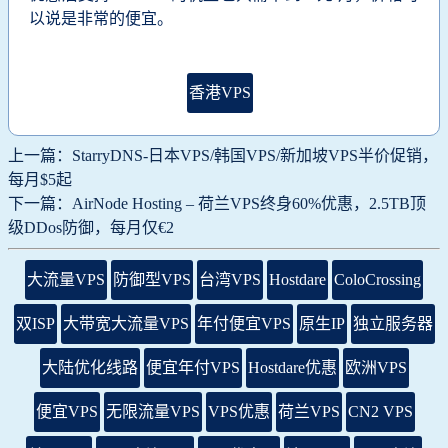
以说是非常的便宜。
香港VPS
上一篇：StarryDNS-日本VPS/韩国VPS/新加坡VPS半价促销，
每月$5起
下一篇：AirNode Hosting – 荷兰VPS终身60%优惠，2.5TB顶
级DDos防御，每月仅€2
大流量VPS
防御型VPS
台湾VPS
Hostdare
ColoCrossing
双ISP
大带宽大流量VPS
年付便宜VPS
原生IP
独立服务器
大陆优化线路
便宜年付VPS
Hostdare优惠
欧洲VPS
便宜VPS
无限流量VPS
VPS优惠
荷兰VPS
CN2 VPS