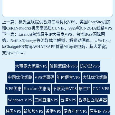
上一篇：极光互联提供香港三网优化VPS、美国CoreSite机房
和CeRaNetworks机房高品质CUVIP、9929和CN2GIA线路VPS
下一篇：Lisahost台湾原生IP大带宽VPS，台湾BGP国际网
络，Netflix/Disney+等流媒体全解锁，解锁动画疯，支持Tikto
k/Chatgpt/FB营销/WHATSAPP营销/亚马逊电商，超大带宽，
支持windows
大带宽大流量VPS
解锁流媒体VPS
防护型VPS
中国优化线路
VPS优惠码
年付便宜VPS
大陆优化线路
VPS优惠
Hostdare优惠码
不限流量VPS
原生IP
CN2 VPS
Windows VPS
三网直连VPS
台湾VPS
香港独立服务器
韩国VPS
新加坡VPS
香港VPS
便宜年付VPS
原生IP VPS