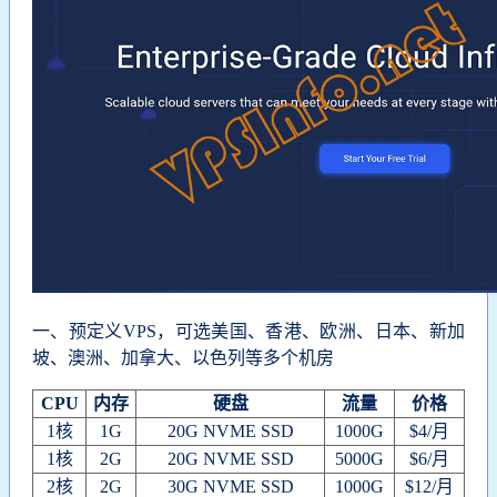
一、预定义VPS，可选
美国、香港、欧洲、日本、新加
坡、澳洲、加拿大、以色列等多个机房
CPU
内存
硬盘
流量
价格
1核
1G
20G NVME SSD
1000G
$4/月
1核
2G
20G NVME SSD
5000G
$6/月
2核
2G
30G NVME SSD
1000G
$12/月