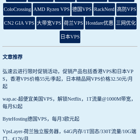
ColoCrossing
AMD Ryzen VPS
德国VPS
RackNerd
高防VPS
CN2 GIA VPS
大带宽VPS
荷兰VPS
Hostdare优惠
三网优化
日本VPS
文章推荐
弘速云进行限时促销活动，促销产品包括香港VPS和日本VP
S，香港VPS价格55元/季起，日本精品网VPS价格32.50元/月
起
wap.ac-超便宜美国VPS，解锁Netflix，1T流量@1000M带宽，
每月$2起
ByteHosting德国VPS，每月3欧元起
VpsLayer-荷兰独立服务器，64G内存/1T固态/330T流量/10G端
口，€176/月