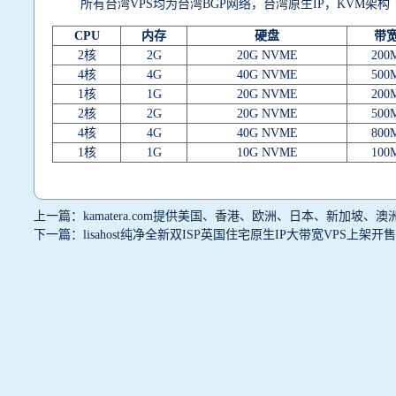
所有台湾VPS均为台湾BGP网络，台湾原生IP，KVM架构
CPU
内存
硬盘
带
2核
2G
20G NVME
200
4核
4G
40G NVME
500
1核
1G
20G NVME
200
2核
2G
20G NVME
500
4核
4G
40G NVME
800
1核
1G
10G NVME
100
上一篇：kamatera.com提供美国、香港、欧洲、日本、新加坡、
下一篇：lisahost纯净全新双ISP英国住宅原生IP大带宽VPS上架开售