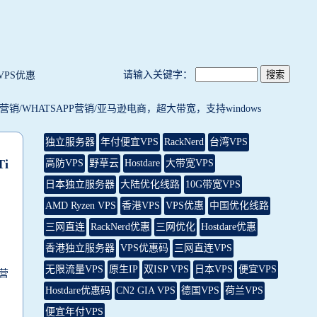
请输入关键字：
VPS优惠
t/FB营销/WHATSAPP营销/亚马逊电商，超大带宽，支持windows
独立服务器
年付便宜VPS
RackNerd
台湾VPS
i
高防VPS
野草云
Hostdare
大带宽VPS
日本独立服务器
大陆优化线路
10G带宽VPS
AMD Ryzen VPS
香港VPS
VPS优惠
中国优化线路
三网直连
RackNerd优惠
三网优化
Hostdare优惠
香港独立服务器
VPS优惠码
三网直连VPS
无限流量VPS
原生IP
双ISP VPS
日本VPS
便宜VPS
B营
Hostdare优惠码
CN2 GIA VPS
德国VPS
荷兰VPS
便宜年付VPS