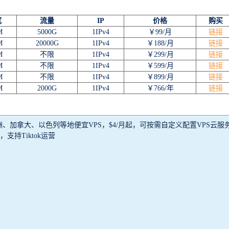
宽
流量
IP
价格
购买
M
5000G
1IPv4
￥99/月
链接
M
20000G
1IPv4
￥188/月
链接
M
不限
1IPv4
￥299/月
链接
M
不限
1IPv4
￥599/月
链接
M
不限
1IPv4
￥899/月
链接
M
2000G
1IPv4
￥766/年
链接
澳洲、加拿大、以色列等地便宜VPS，$4/月起，可按需自定义配置VPS云服
，支持Tiktok运营