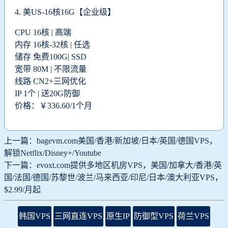
4.
美US-16核16G【企业级】
CPU 16核 | 高端
内存 16核-32核 | 任选
储存 免费100G| SSD
宽带 80M | 不限流量
线路 CN2+三网优化
IP 1个 | 送20G防御
价格：￥336.60/1个月
上一篇：bagevm.com美国/香港/新加坡/日本/英国/德国VPS，
解锁Netflix/Disney+/Youtube
下一篇：evoxt.com提供多地区机房VPS，美国/加拿大/香港/英
国/法国/德国/苏黎世/波兰/马来西亚/印尼/日本/澳大利亚VPS，
$2.99/月起
韩国VPS
三网直连VPS
原生IP
防御型VPS
荷兰VPS