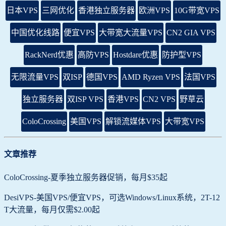
日本VPS
三网优化
香港独立服务器
欧洲VPS
10G带宽VPS
中国优化线路
便宜VPS
大带宽大流量VPS
CN2 GIA VPS
RackNerd优惠
高防VPS
Hostdare优惠
防护型VPS
无限流量VPS
双ISP
德国VPS
AMD Ryzen VPS
法国VPS
独立服务器
双ISP VPS
香港VPS
CN2 VPS
野草云
ColoCrossing
美国VPS
解锁流媒体VPS
大带宽VPS
文章推荐
ColoCrossing-夏季独立服务器促销，每月$35起
DesiVPS-美国VPS/便宜VPS，可选Windows/Linux系统，2T-12
T大流量，每月仅需$2.00起