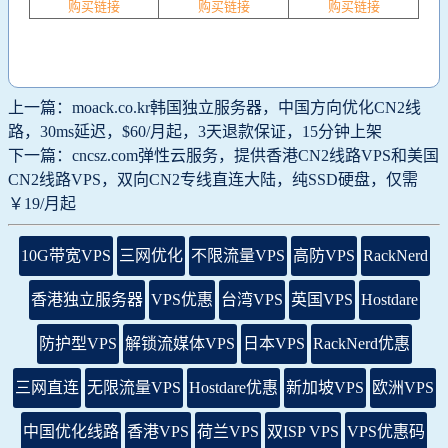
购买链接
购买链接
购买链接
上一篇：moack.co.kr韩国独立服务器，中国方向优化CN2线
路，30ms延迟，$60/月起，3天退款保证，15分钟上架
下一篇：cncsz.com弹性云服务，提供香港CN2线路VPS和美国
CN2线路VPS，双向CN2专线直连大陆，纯SSD硬盘，仅需
￥19/月起
10G带宽VPS
三网优化
不限流量VPS
高防VPS
RackNerd
香港独立服务器
VPS优惠
台湾VPS
英国VPS
Hostdare
防护型VPS
解锁流媒体VPS
日本VPS
RackNerd优惠
三网直连
无限流量VPS
Hostdare优惠
新加坡VPS
欧洲VPS
中国优化线路
香港VPS
荷兰VPS
双ISP VPS
VPS优惠码