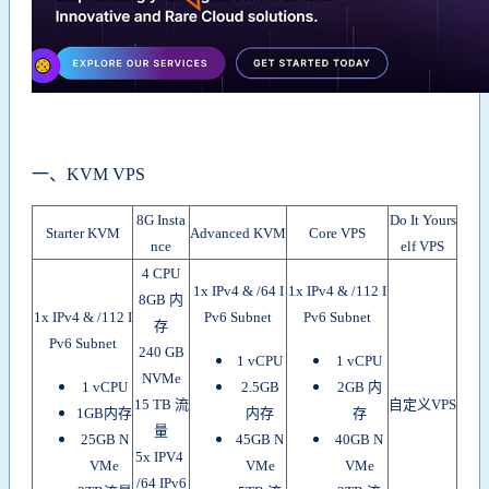
一、KVM VPS
8G Insta
Do It Yours
Starter KVM
Advanced KVM
Core VPS
nce
elf VPS
4 CPU
1x IPv4 & /64 I
1x IPv4 & /112 I
8GB 内
1x IPv4 & /112 I
Pv6 Subnet
Pv6 Subnet
存
Pv6 Subnet
240 GB
1 vCPU
1 vCPU
NVMe
1 vCPU
2.5GB
2GB 内
15 TB 流
自定义VPS
1GB内存
内存
存
量
25GB N
45GB N
40GB N
5x IPV4
VMe
VMe
VMe
/64 IPv6