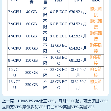
盘
量
不
购买链
2 vCPU
40 GB
4 GB ECC
€30.92 / 月
限
接
不
购买链
3 vCPU
60 GB
6 GB ECC
€34.52 / 月
限
接
不
购买链
4 vCPU
60 GB
8 GB ECC
€42.92 / 月
限
接
不
12 GB EC
购买链
6 vCPU
100 GB
€54.92 / 月
限
C
接
不
16 GB EC
购买链
8 vCPU
150 GB
€81.32 / 月
限
C
接
16 vCP
不
32 GB EC
€137.50 /
购买链
300 GB
U
限
C
月
接
18 vCP
不
48 GB EC
€162.50 /
购买链
350 GB
U
限
C
月
接
上一篇：UltraVPS.eu-便宜VPS，每月€3.00起，可选德国VPS/
立陶宛VPS/摩尔多瓦VPS/荷兰VPS/英国VPS/美国VPS