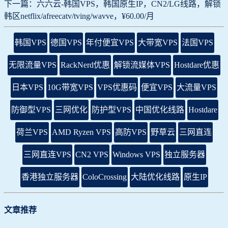
下一篇：六六云-韩国VPS，韩国原生IP，CN2/LG线路，解锁
韩区netflix/afreecatv/tving/wavve，¥60.00/月
韩国VPS
德国VPS
年付便宜VPS
大带宽VPS
法国VPS
无限流量VPS
RackNerd优惠
解锁流媒体VPS
Hostdare优惠
日本VPS
10G带宽VPS
VPS优惠码
便宜VPS
大流量VPS
防御型VPS
三网优化
防护型VPS
中国优化线路
Hostdare
荷兰VPS
AMD Ryzen VPS
高防VPS
野草云
三网直连
三网直连VPS
CN2 VPS
Windows VPS
独立服务器
香港独立服务器
ColoCrossing
大陆优化线路
原生IP
文章推荐