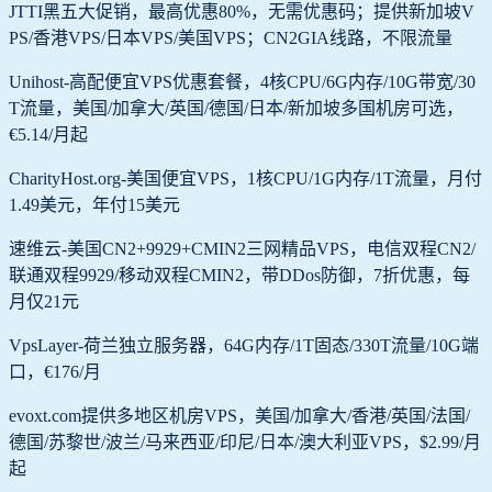
JTTI黑五大促销，最高优惠80%，无需优惠码；提供新加坡V
PS/香港VPS/日本VPS/美国VPS；CN2GIA线路，不限流量
Unihost-高配便宜VPS优惠套餐，4核CPU/6G内存/10G带宽/30
T流量，美国/加拿大/英国/德国/日本/新加坡多国机房可选，
€5.14/月起
CharityHost.org-美国便宜VPS，1核CPU/1G内存/1T流量，月付
1.49美元，年付15美元
速维云-美国CN2+9929+CMIN2三网精品VPS，电信双程CN2/
联通双程9929/移动双程CMIN2，带DDos防御，7折优惠，每
月仅21元
VpsLayer-荷兰独立服务器，64G内存/1T固态/330T流量/10G端
口，€176/月
evoxt.com提供多地区机房VPS，美国/加拿大/香港/英国/法国/
德国/苏黎世/波兰/马来西亚/印尼/日本/澳大利亚VPS，$2.99/月
起