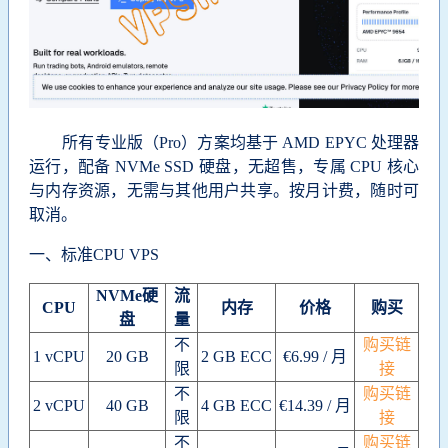
所有专业版（Pro）方案均基于 AMD EPYC 处理器
运行，配备 NVMe SSD 硬盘，无超售，专属 CPU 核心
与内存资源，无需与其他用户共享。按月计费，随时可
取消。
一、标准CPU VPS
NVMe硬
流
CPU
内存
价格
购买
盘
量
不
购买链
1 vCPU
20 GB
2 GB ECC
€6.99 / 月
限
接
不
购买链
2 vCPU
40 GB
4 GB ECC
€14.39 / 月
限
接
不
购买链