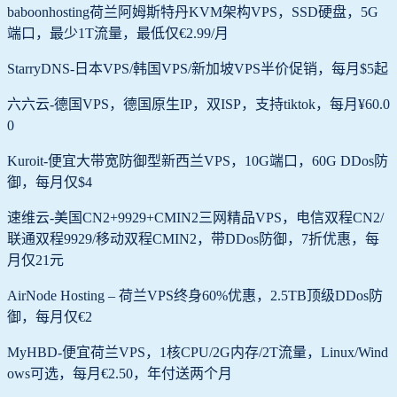
baboonhosting荷兰阿姆斯特丹KVM架构VPS，SSD硬盘，5G
端口，最少1T流量，最低仅€2.99/月
StarryDNS-日本VPS/韩国VPS/新加坡VPS半价促销，每月$5起
六六云-德国VPS，德国原生IP，双ISP，支持tiktok，每月¥60.0
0
Kuroit-便宜大带宽防御型新西兰VPS，10G端口，60G DDos防
御，每月仅$4
速维云-美国CN2+9929+CMIN2三网精品VPS，电信双程CN2/
联通双程9929/移动双程CMIN2，带DDos防御，7折优惠，每
月仅21元
AirNode Hosting – 荷兰VPS终身60%优惠，2.5TB顶级DDos防
御，每月仅€2
MyHBD-便宜荷兰VPS，1核CPU/2G内存/2T流量，Linux/Wind
ows可选，每月€2.50，年付送两个月