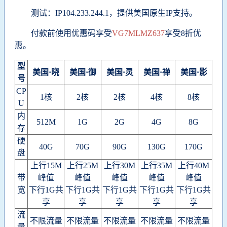
测试：IP104.233.244.1，提供美国原生IP支持。
付款前使用优惠码享受
VG7MLMZ637
享受8折优
惠。
型
美国·晓
美国·御
美国·灵
美国·禅
美国·影
号
CP
1核
2核
2核
4核
8核
U
内
512M
1G
2G
4G
8G
存
硬
40G
70G
90G
130G
170G
盘
上行15M
上行25M
上行30M
上行35M
上行40M
带
峰值
峰值
峰值
峰值
峰值
宽
下行1G共
下行1G共
下行1G共
下行1G共
下行1G共
享
享
享
享
享
流
不限流量
不限流量
不限流量
不限流量
不限流量
量