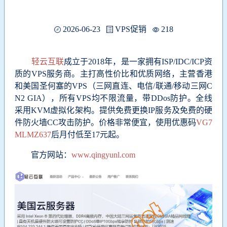
2026-06-23
VPS促销
218
轻云互联
成立于2018年，是一家拥有ISP/IDC/ICP资
质的VPS服务商。主打高性价比和优质网络，主营香港
和美国圣何塞的VPS（三网直连、电信/联通/移动三网C
N2 GIA），所有VPS均不限流量，带DDos防护。全线
采用KVM虚拟化架构。提供免费更换IP服务及免费的硬
件防火墙CC攻击防护。价格非常便宜，使用优惠码
VG7
MLMZ637
后
月付低至17元起。
官方网站：
www.qingyunl.com