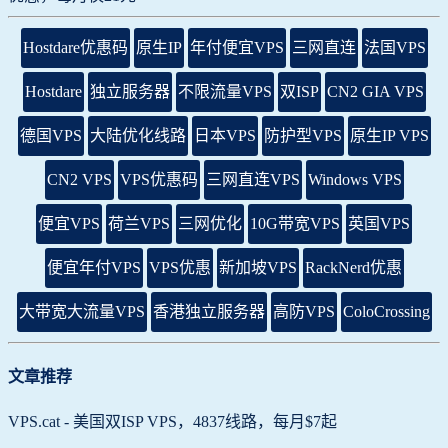
Hostdare优惠码
原生IP
年付便宜VPS
三网直连
法国VPS
Hostdare
独立服务器
不限流量VPS
双ISP
CN2 GIA VPS
德国VPS
大陆优化线路
日本VPS
防护型VPS
原生IP VPS
CN2 VPS
VPS优惠码
三网直连VPS
Windows VPS
便宜VPS
荷兰VPS
三网优化
10G带宽VPS
英国VPS
便宜年付VPS
VPS优惠
新加坡VPS
RackNerd优惠
大带宽大流量VPS
香港独立服务器
高防VPS
ColoCrossing
文章推荐
VPS.cat - 美国双ISP VPS，4837线路，每月$7起