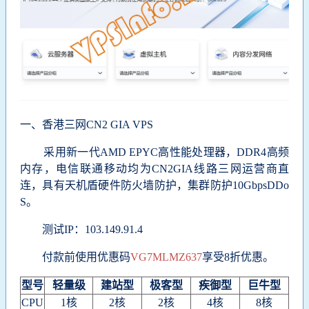
一、香港三网CN2 GIA VPS
采用新一代AMD EPYC高性能处理器，DDR4高频
内存，电信联通移动均为CN2GIA线路三网运营商直
连，具有天机盾硬件防火墙防护，集群防护10GbpsDDo
S。
测试IP：103.149.91.4
付款前使用优惠码
VG7MLMZ637
享受8折优惠。
型号
轻量级
建站型
极客型
疾御型
巨牛型
CPU
1核
2核
2核
4核
8核