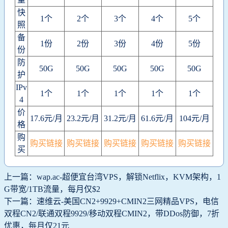
快
1个
2个
3个
4个
5个
照
备
1份
2份
3份
4份
5份
份
防
50G
50G
50G
50G
50G
护
IPv
1个
1个
1个
1个
1个
4
价
17.6元/月
23.2元/月
31.2元/月
61.6元/月
104元/月
格
购
购买链接
购买链接
购买链接
购买链接
购买链接
买
上一篇：wap.ac-超便宜台湾VPS，解锁Netflix，KVM架构，1
G带宽/1TB流量，每月仅$2
下一篇：速维云-美国CN2+9929+CMIN2三网精品VPS，电信
双程CN2/联通双程9929/移动双程CMIN2，带DDos防御，7折
优惠，每月仅21元