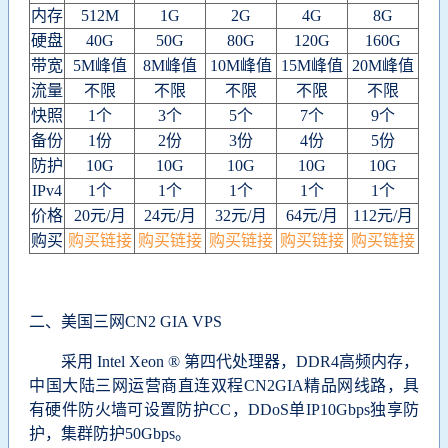
内存
512M
1G
2G
4G
8G
硬盘
40G
50G
80G
120G
160G
带宽
5M峰值
8M峰值
10M峰值
15M峰值
20M峰值
流量
不限
不限
不限
不限
不限
快照
1个
3个
5个
7个
9个
备份
1份
2份
3份
4份
5份
防护
10G
10G
10G
10G
10G
IPv4
1个
1个
1个
1个
1个
价格
20元/月
24元/月
32元/月
64元/月
112元/月
购买
购买链接
购买链接
购买链接
购买链接
购买链接
二、美国三网CN2 GIA VPS
采用 Intel Xeon ® 第四代处理器，DDR4高频内存，
中国大陆三网运营商直连双程CN2GIA精品网线路，具
有硬件防火墙可设置防护CC，DDoS单IP10Gbps独享防
护，集群防护50Gbps。