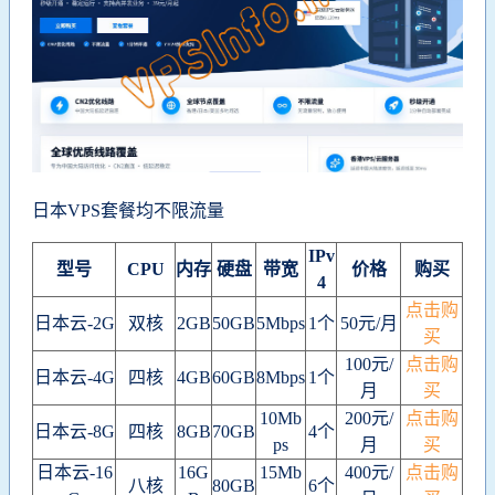
日本VPS套餐均不限流量
IPv
型号
CPU
内存
硬盘
带宽
价格
购买
4
点击购
日本云-2G
双核
2GB
50GB
5Mbps
1个
50元/月
买
100元/
点击购
日本云-4G
四核
4GB
60GB
8Mbps
1个
月
买
10Mb
200元/
点击购
日本云-8G
四核
8GB
70GB
4个
ps
月
买
日本云-16
16G
15Mb
400元/
点击购
八核
80GB
6个