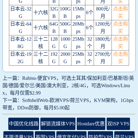
G
B
ps
月
买
日本云-32
32G
100G
15Mb
800元/
点击购
十六核
6个
G
B
B
ps
月
买
日本云-64
64G
500G
20Mb
1200元/
点击购
十六核
6个
G
B
B
ps
月
买
日本云-12
三十二
128
1000
25Mb
32
1800元/
点击购
8G
核
G
G
ps
个
月
买
日本云-19
三十二
192
2000
25Mb
32
2700元/
点击购
2G
核
G
G
ps
个
月
买
上一篇：Rabisu-便宜VPS，可选土耳其/保加利亚/巴基斯坦/英
国/德国/爱尔兰/美国/澳大利亚，2核/4G，可选Windows/Linu
x，每月仅需$2.99
下一篇：SoftshellWeb-欧洲VPS/荷兰VPS，KVM架构，1Gbps
带宽，DDos防御，每月$5.00起
中国优化线路
解锁流媒体VPS
Hostdare优惠
双ISP VPS
不限流量VPS
英国VPS
便宜年付VPS
防护型VPS
荷兰VPS