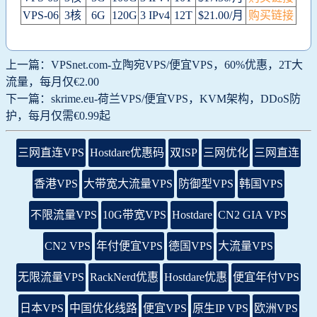
VPS-06
3核
6G
120G
3 IPv4
12T
$21.00/月
购买链接
上一篇：VPSnet.com-立陶宛VPS/便宜VPS，60%优惠，2T大
流量，每月仅€2.00
下一篇：skrime.eu-荷兰VPS/便宜VPS，KVM架构，DDoS防
护，每月仅需€0.99起
三网直连VPS
Hostdare优惠码
双ISP
三网优化
三网直连
香港VPS
大带宽大流量VPS
防御型VPS
韩国VPS
不限流量VPS
10G带宽VPS
Hostdare
CN2 GIA VPS
CN2 VPS
年付便宜VPS
德国VPS
大流量VPS
无限流量VPS
RackNerd优惠
Hostdare优惠
便宜年付VPS
日本VPS
中国优化线路
便宜VPS
原生IP VPS
欧洲VPS