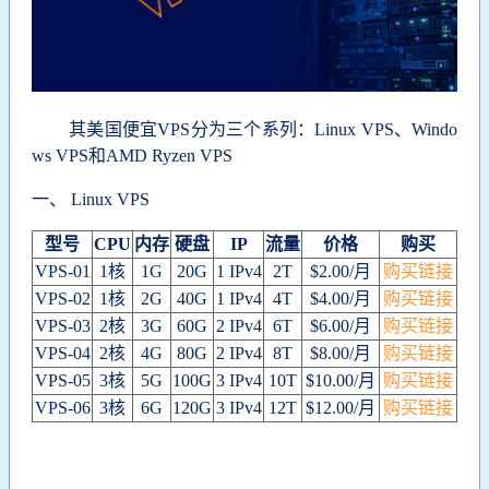
其美国便宜VPS分为三个系列：Linux VPS、Windo
ws VPS和AMD Ryzen VPS
一、 Linux VPS
型号
CPU
内存
硬盘
IP
流量
价格
购买
VPS-01
1核
1G
20G
1 IPv4
2T
$2.00/月
购买链接
VPS-02
1核
2G
40G
1 IPv4
4T
$4.00/月
购买链接
VPS-03
2核
3G
60G
2 IPv4
6T
$6.00/月
购买链接
VPS-04
2核
4G
80G
2 IPv4
8T
$8.00/月
购买链接
VPS-05
3核
5G
100G
3 IPv4
10T
$10.00/月
购买链接
VPS-06
3核
6G
120G
3 IPv4
12T
$12.00/月
购买链接