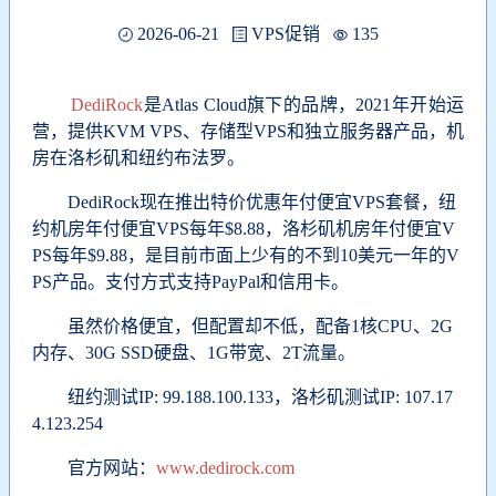
2026-06-21
VPS促销
135
DediRock
是Atlas Cloud旗下的品牌，2021年开始运
营，提供KVM VPS、存储型VPS和独立服务器产品，机
房在洛杉矶和纽约布法罗。
DediRock
现在推出特价优惠
年付便宜VPS套餐
，纽
约机房年付便宜VPS每年$8.88，洛杉矶机房年付便宜V
PS每年$9.88，是目前市面上少有的不到10美元一年的V
PS产品。支付方式支持PayPal和信用卡。
虽然价格便宜，但配置却不低，配备1核CPU、2G
内存、30G SSD硬盘、1G带宽、2T流量。
纽约测试IP: 99.188.100.133，洛杉矶测试IP:
107.17
4.123.254
官方网站：
www.dedirock.com