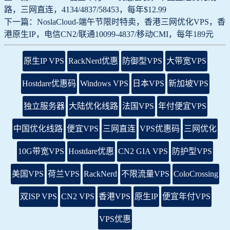
路，三网直连，4134/4837/58453，每年$12.99
下一篇：NoslaCloud-端午节限时特卖，香港三网优化VPS，香
港原生IP，电信CN2/联通10099-4837/移动CMI，每年189元
原生IP VPS
RackNerd优惠
防御型VPS
大带宽VPS
Hostdare优惠码
Windows VPS
日本VPS
新加坡VPS
独立服务器
大陆优化线路
法国VPS
年付便宜VPS
中国优化线路
便宜VPS
三网直连
VPS优惠码
三网优化
10G带宽VPS
Hostdare优惠
CN2 GIA VPS
防护型VPS
美国VPS
荷兰VPS
RackNerd
不限流量VPS
ColoCrossing
双ISP VPS
CN2 VPS
香港VPS
原生IP
便宜年付VPS
VPS优惠