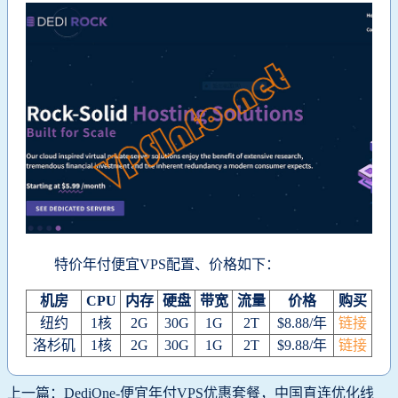
特价年付便宜VPS配置、价格如下：
机房
CPU
内存
硬盘
带宽
流量
价格
购买
纽约
1核
2G
30G
1G
2T
$8.88/年
链接
洛杉矶
1核
2G
30G
1G
2T
$9.88/年
链接
上一篇：DediOne-便宜年付VPS优惠套餐，中国直连优化线