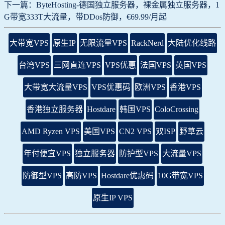
下一篇：ByteHosting-德国独立服务器，裸金属独立服务器，1
G带宽333T大流量，带DDos防御，€69.99/月起
大带宽VPS
原生IP
无限流量VPS
RackNerd
大陆优化线路
台湾VPS
三网直连VPS
VPS优惠
法国VPS
英国VPS
大带宽大流量VPS
VPS优惠码
欧洲VPS
香港VPS
香港独立服务器
Hostdare
韩国VPS
ColoCrossing
AMD Ryzen VPS
美国VPS
CN2 VPS
双ISP
野草云
年付便宜VPS
独立服务器
防护型VPS
大流量VPS
防御型VPS
高防VPS
Hostdare优惠码
10G带宽VPS
原生IP VPS