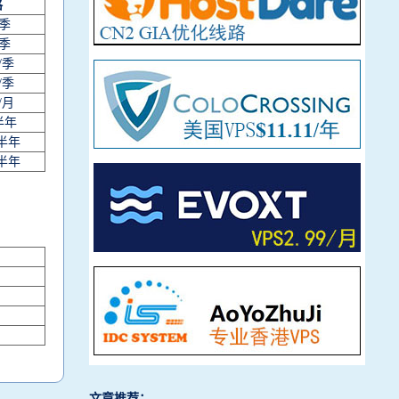
格
/季
/季
/季
/季
/月
半年
/半年
/半年
文章推荐：