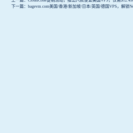
上一篇：CloudCone促销活动，推出六款便宜美国VPS，仅需$12
下一篇：bagevm.com美国/香港/新加坡/日本/英国/德国VPS，解锁Netflix/