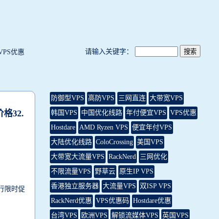
请输入关键字：
VPS优惠
防御型VPS
高防VPS
三网直连
大带宽VPS
格32.
韩国VPS
中国优化线路
年付便宜VPS
VPS优惠
Hostdare
AMD Ryzen VPS
便宜年付VPS
大陆优化线路
ColoCrossing
美国VPS
大带宽大流量VPS
RackNerd
三网优化
不限流量VPS
野草云
原生IP VPS
香港独立服务器
大流量VPS
双ISP VPS
行限时促
RackNerd优惠
VPS优惠码
Hostdare优惠
台湾VPS
欧洲VPS
解锁流媒体VPS
英国VPS