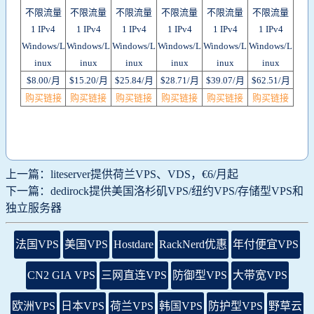
不限流量
不限流量
不限流量
不限流量
不限流量
不限流量
1 IPv4
1 IPv4
1 IPv4
1 IPv4
1 IPv4
1 IPv4
Windows/L
Windows/L
Windows/L
Windows/L
Windows/L
Windows/L
inux
inux
inux
inux
inux
inux
$8.00/月
$15.20/月
$25.84/月
$28.71/月
$39.07/月
$62.51/月
购买链接
购买链接
购买链接
购买链接
购买链接
购买链接
上一篇：liteserver提供荷兰VPS、VDS，€6/月起
下一篇：dedirock提供美国洛杉矶VPS/纽约VPS/存储型VPS和
独立服务器
法国VPS
美国VPS
Hostdare
RackNerd优惠
年付便宜VPS
CN2 GIA VPS
三网直连VPS
防御型VPS
大带宽VPS
欧洲VPS
日本VPS
荷兰VPS
韩国VPS
防护型VPS
野草云