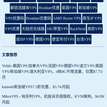
解锁流媒体VPS
Hostdare优惠
英国VPS
新加坡VPS
VPS优惠码
Hostdare优惠码
AMD Ryzen VPS
原生IP VPS
VPS优惠
大陆优化线路
10G带宽VPS
RackNerd
高防VPS
双ISP VPS
德国VPS
便宜年付VPS
台湾VPS
文章推荐
Velidc-美国VPS/加拿大VPS/法国VPS/德国VPS/波兰VPS/英国
VPS/新加坡VPS/澳大利亚VPS，4核8G不限流量，仅需$7.75/
月
kainode新加坡VPS7.5折优惠，$3.74/月起
MikroVPS - 匈牙利VPS，抗投诉无视版权，KVM架构，$4.99/
月起