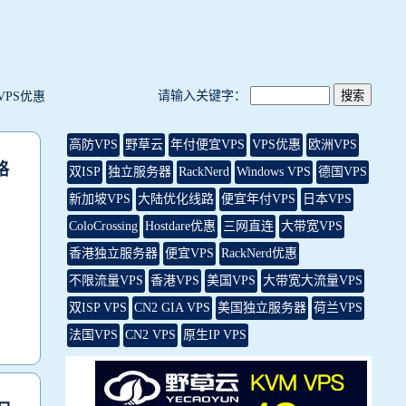
请输入关键字：
VPS优惠
高防VPS
野草云
年付便宜VPS
VPS优惠
欧洲VPS
格
双ISP
独立服务器
RackNerd
Windows VPS
德国VPS
新加坡VPS
大陆优化线路
便宜年付VPS
日本VPS
ColoCrossing
Hostdare优惠
三网直连
大带宽VPS
香港独立服务器
便宜VPS
RackNerd优惠
不限流量VPS
香港VPS
美国VPS
大带宽大流量VPS
双ISP VPS
CN2 GIA VPS
美国独立服务器
荷兰VPS
法国VPS
CN2 VPS
原生IP VPS