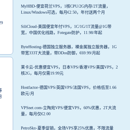
MyHBD-便宜荷兰VPS，1核CPU/2G内存/2T流量，
Linux/Windows可选，每月€2.50，年付送两个月
9
SiliCloud-美国便宜年付VPS，1C/1G/1T流量@1G带
宽，中国优化线路，Fotegate防护，11.98/年起
ByteHosting-德国独立服务器，裸金属独立服务器，1G
带宽333T大流量，带DDos防御，€69.99/月起
莱卡云-优惠便宜VPS，日本VPS/香港VPS/美国VPS，2
核2G，每月仅需19.99元
Hostfactor-德国VPS/英国VPS/法国VPS，价格低至1.66
等
欧元/月
月
VPSnet.com-立陶宛VPS/便宜VPS，60%优惠，2T大流
量，每月仅€2.00
PetroSky-夏季促销，全场VPS享25%优惠，不限流量