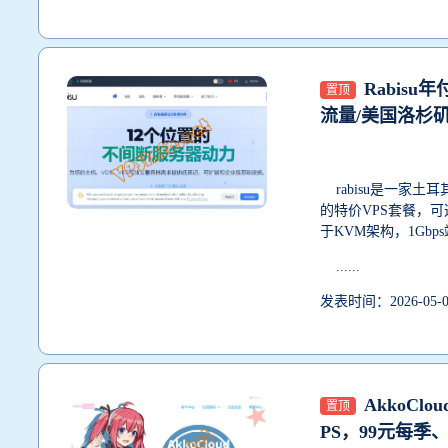
Rabisu年
置顶
流量/美国洛杉
rabisu是一家
的特价VPS套餐，
于KVM架构，1Gb
......
发表时间：2026-05
AkkoCl
置顶
PS，99元每季、