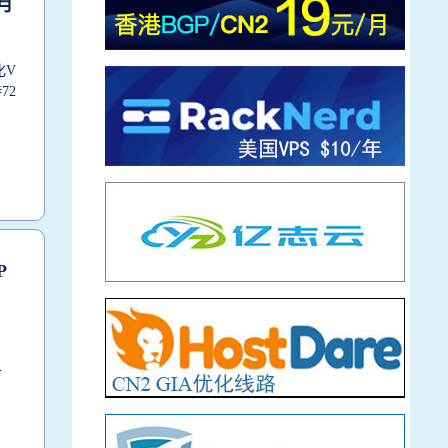
/月
化V
72
P
条