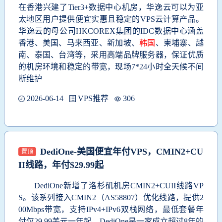
在香港兴建了Tier3+数据中心机房，华逸云可以为亚
太地区用户提供便宜实惠且稳定的VPS云计算产品。
华逸云的母公司HKCOREX集团的IDC数据中心涵盖
香港、美国、马来西亚、新加坡、
韩国
、柬埔寨、越
南、泰国、台湾等，采用高端品牌服务器，保证优质
的机房环境和稳定的带宽，现场7*24小时全天候不间
断维护
2026-06-14
VPS推荐
306
DediOne-美国便宜年付VPS，CMIN2+CU
置顶
II线路，年付$29.99起
DediOne新增了洛杉矶机房CMIN2+CUII线路VP
S。该系列接入CMIN2（AS58807）优化线路，提供2
00Mbps带宽，支持IPv4+IPv6双栈网络，最低套餐年
付仅29.99美元一年起。DediOne是一家成立超过8年的