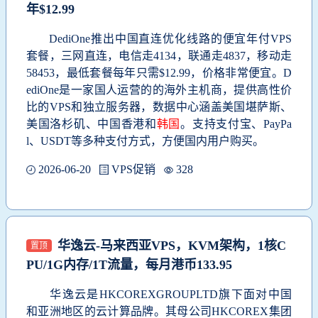
年$12.99
DediOne推出中国直连优化线路的便宜年付VPS
套餐，三网直连，电信走4134，联通走4837，移动走
58453，最低套餐每年只需$12.99，价格非常便宜。D
ediOne是一家国人运营的的海外主机商，提供高性价
比的VPS和独立服务器，数据中心涵盖美国堪萨斯、
美国洛杉矶、中国香港和
韩国
。支持支付宝、PayPa
l、USDT等多种支付方式，方便国内用户购买。
2026-06-20
VPS促销
328
华逸云-马来西亚VPS，KVM架构，1核C
置顶
PU/1G内存/1T流量，每月港币133.95
华逸云是HKCOREXGROUPLTD旗下面对中国
和亚洲地区的云计算品牌。其母公司HKCOREX集团